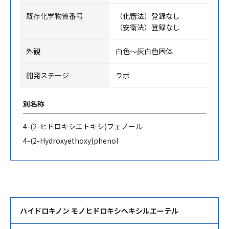
既存化学物質番号
（化審法）登録なし
（安衛法）登録なし
外観
白色～灰白色固体
開発ステージ
ラボ
別名称
4-(2-
ヒドロキシエトキシ
)
フェノール
4-(2-Hydroxyethoxy)phenol
ハイドロキノン モノヒドロキシヘキシルエーテル