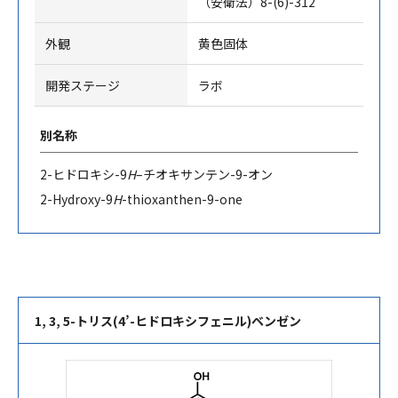
（安衛法）8-(6)-312
外観
黄色固体
開発ステージ
ラボ
別名称
2-
ヒドロキシ
-9
H
–
チオキサンテン
-9-
オン
2-Hydroxy-9
H
-thioxanthen-9-one
1, 3, 5-トリス(4’-ヒドロキシフェニル)ベンゼン