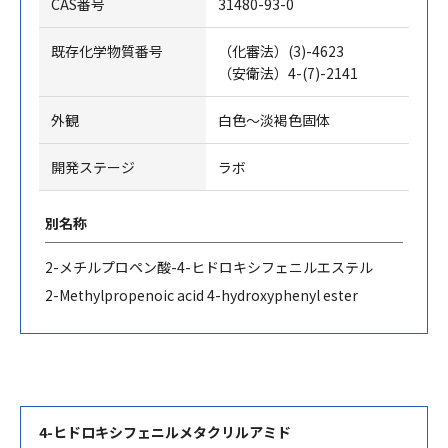
CAS番号
31480-93-0
既存化学物質番号
（化審法）(3)-4623
（安衛法）4-(7)-2141
外観
白色～淡褐色固体
開発ステージ
ラボ
別名称
2-
メチルプロペン酸
-4-
ヒドロキシフェニルエステル
2-Methylpropenoic acid 4-hydroxyphenyl ester
4-ヒドロキシフェニルメタクリルアミド