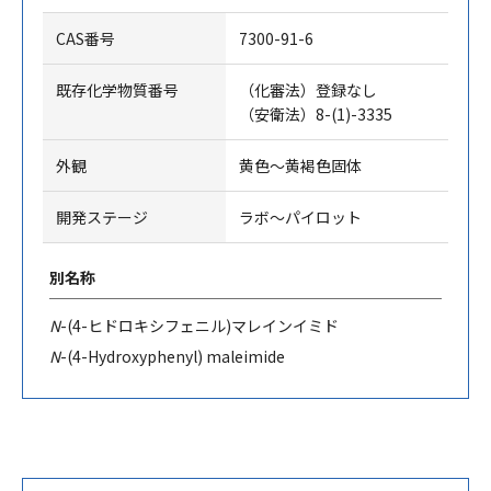
CAS番号
7300-91-6
既存化学物質番号
（化審法）登録なし
（安衛法）8-(1)-3335
外観
黄色～黄褐色固体
開発ステージ
ラボ～パイロット
別名称
N
-(4-
ヒドロキシフェニル
)
マレインイミド
N
-(4-Hydroxyphenyl) maleimide